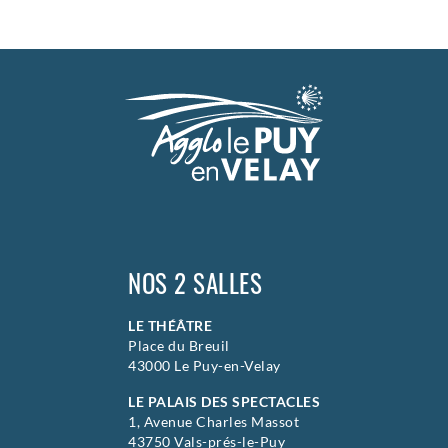
Mercredi
24 février 2027
10h00
Mercredi
24 février 2027
17h00
Jeudi
25 février 2027
10h00
Jeudi
25 février 2027
17h00
>
Théâtre jeune public
NOS 2 SALLES
LE THÉÂTRE
Place du Breuil
43000 Le Puy-en-Velay
LE PALAIS DES SPECTACLES
1, Avenue Charles Massot
43750 Vals-prés-le-Puy