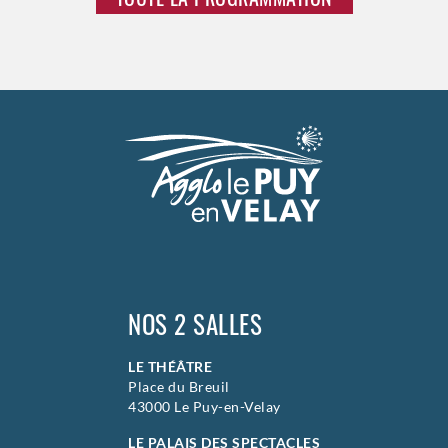
Vendredi
18 septembre 2026
23h00
Samedi
19 septembre 2026
23h00
>
Hors saison
NOS 2 SALLES
LE THÉÂTRE
Place du Breuil
43000 Le Puy-en-Velay
LE PALAIS DES SPECTACLES