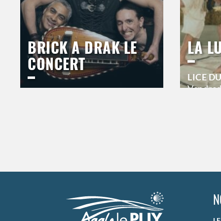
BRICK A DRAK LE
LA L
CONCERT
LICE D
Vendred
ESPACE DU BAL
20h00
Jeudi
17 septembre 2026
21h00
>
Hors s
>
Hors saison
N
L