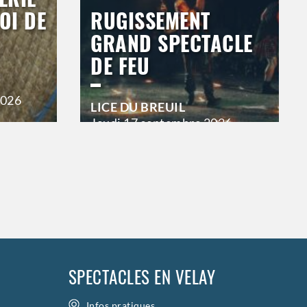
OI DE
RUGISSEMENT
GRAND SPECTACLE
DE FEU
2026
LICE DU BREUIL
Jeudi
17 septembre 2026
21h00
Vendredi
18 septembre 2026
23h00
Samedi
19 septembre 2026
23h00
>
Hors saison
SPECTACLES EN VELAY
Infos pratiques