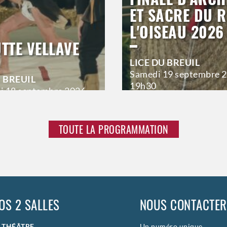
ET SACRE DU R
L'OISEAU 2026
UTTE VELLAVE
LICE DU BREUIL
Samedi
19 septembre 
U BREUIL
19h30
i
18 septembre 2026
>
Hors saison
aison
TOUTE LA PROGRAMMATION
OS 2 SALLES
NOUS CONTACTER
E THÉÂTRE
Un numéro unique