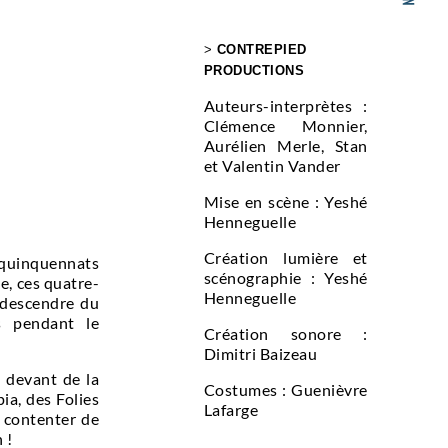
>
CONTREPIED
PRODUCTIONS
Auteurs-interprètes :
Clémence Monnier,
Aurélien Merle, Stan
et Valentin Vander
Mise en scène : Yeshé
Henneguelle
Création lumière et
 quinquennats
scénographie : Yeshé
e, ces quatre-
Henneguelle
t descendre du
s pendant le
Création sonore :
Dimitri Baizeau
e devant de la
Costumes : Guenièvre
ia, des Folies
Lafarge
e contenter de
 !