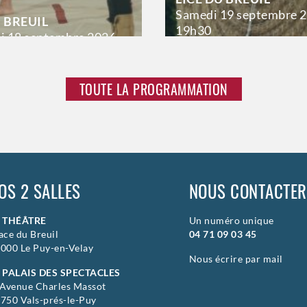
Samedi
19 septembre 
U BREUIL
19h30
i
18 septembre 2026
>
Hors saison
aison
TOUTE LA PROGRAMMATION
OS 2 SALLES
NOUS CONTACTER
E THÉÂTRE
Un numéro unique
ace du Breuil
04 71 09 03 45
000 Le Puy-en-Velay
Nous écrire par mail
 PALAIS DES SPECTACLES
 Avenue Charles Massot
750 Vals-prés-le-Puy