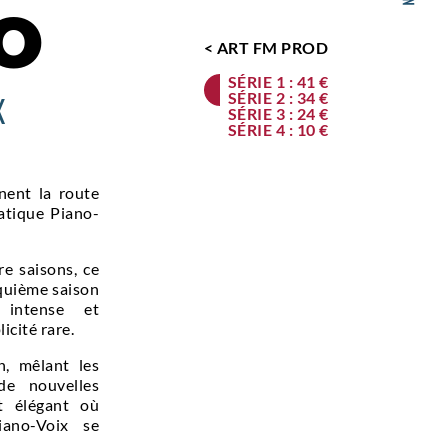
O
< ART FM PROD
SÉRIE 1 : 41 €
X
SÉRIE 2 : 34 €
SÉRIE 3 : 24 €
SÉRIE 4 : 10 €
ent la route
atique Piano-
e saisons, ce
nquième saison
 intense et
cité rare.
n, mêlant les
de nouvelles
t élégant où
iano-Voix se