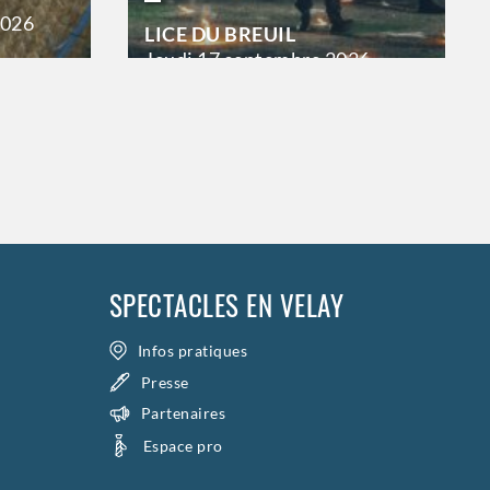
2026
LICE DU BREUIL
Jeudi
17 septembre 2026
21h00
Vendredi
18 septembre 2026
23h00
Samedi
19 septembre 2026
23h00
>
Hors saison
SPECTACLES EN VELAY
Infos pratiques
Presse
Partenaires
Espace pro