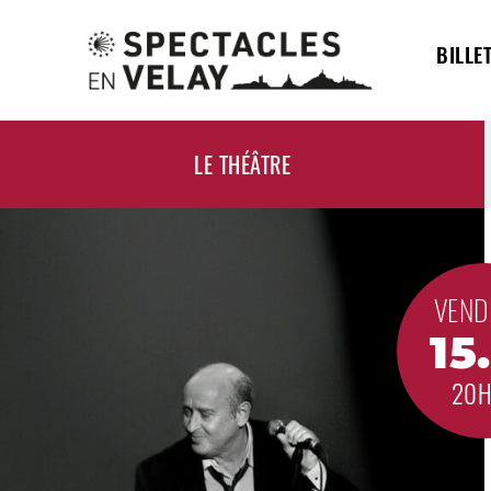
BILLE
LE THÉÂTRE
VEND
15
20