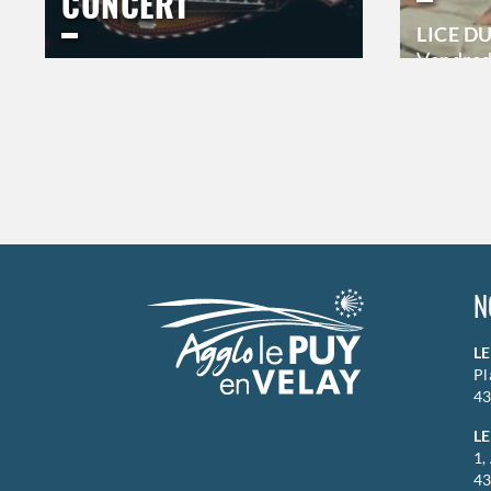
CONCERT
LICE D
Vendred
ESPACE DU BAL
20h00
Jeudi
17 septembre 2026
21h00
>
Hors s
>
Hors saison
N
L
Pl
43
LE
1,
43