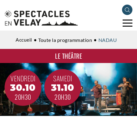
Accueil
Toute la programmation
NADAU
LE THÉÂTRE
VENDREDI
SAMEDI
30.10
31.10
20H30
20H30