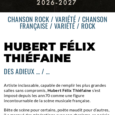
CHANSON ROCK / VARIÉTÉ / CHANSON
FRANÇAISE / VARIÉTÉ / ROCK
HUBERT FÉLIX
THIÉFAINE
DES ADIEUX … / …
Artiste inclassable, capable de remplir les plus grandes
salles sans compromis,
Hubert Félix Thiéfaine
s’est
imposé depuis les ann70 comme une figure
incontournable de la scène musicale française.
Bête de scène pour certains, poète maudit pour d’autres,
il a marqué des générations avec son charisme, sa poésie