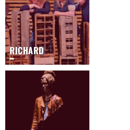
RICHARD
LE THÉÂTRE
Mardi
2 février 2027
14h30
>
Scolaire