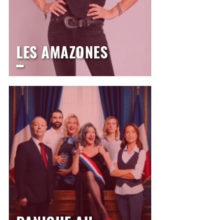
LES AMAZONES
LE THÉÂTRE
Mardi
16 février 2027
20h30
>
Comédie