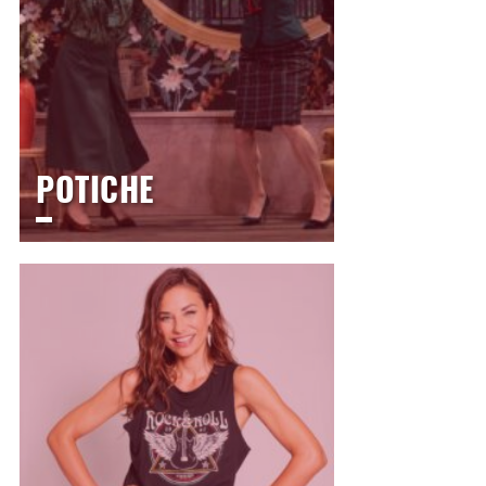
POTICHE
LE THÉÂTRE
Mardi
9 février 2027
20h30
>
Comédie