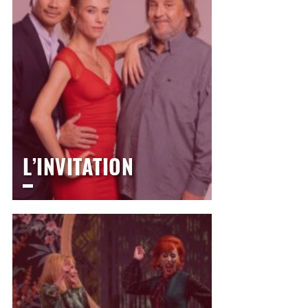
L’INVITATION
LE THÉÂTRE
Samedi
30 janvier 2027
20h30
>
Comédie