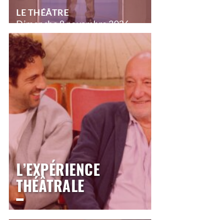
LE THÉÂTRE
Dimanche
8 novembre 2026
18h00
>
Comédie
L’EXPÉRIENCE
THÉÂTRALE
LE THÉÂTRE