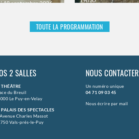
i
18 septembre 2026
>
Hors saison
aison
TOUTE LA PROGRAMMATION
OS 2 SALLES
NOUS CONTACTER
E THÉÂTRE
Un numéro unique
ace du Breuil
04 71 09 03 45
000 Le Puy-en-Velay
Nous écrire par mail
 PALAIS DES SPECTACLES
 Avenue Charles Massot
750 Vals-prés-le-Puy