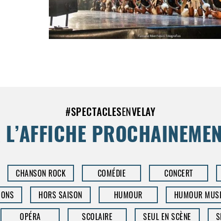
#
SPECTACLES
EN
VELAY
 L’AFFICHE PROCHAINEME
CHANSON ROCK
COMÉDIE
CONCERT
IONS
HORS SAISON
HUMOUR
HUMOUR MUSI
OPÉRA
SCOLAIRE
SEUL EN SCÈNE
S