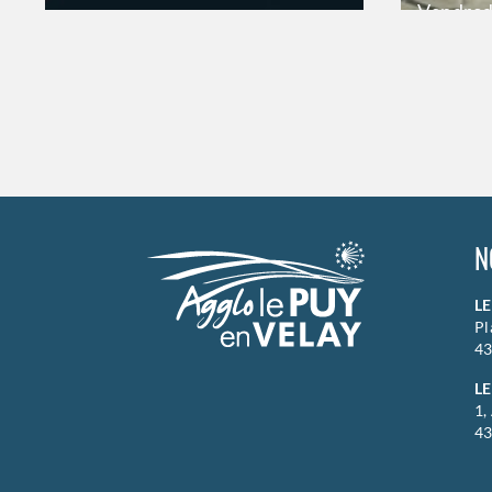
Vendred
ESPACE DU BAL
20h00
Jeudi
17 septembre 2026
21h00
>
Hors s
>
Hors saison
N
L
Pl
43
LE
1,
43