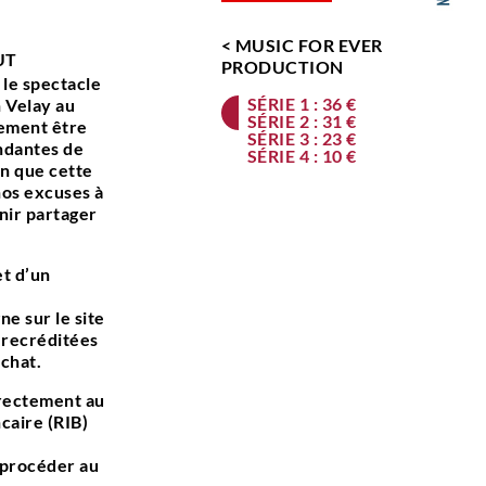
< MUSIC FOR EVER
UT
PRODUCTION
le spectacle
SÉRIE 1 : 36 €
 Velay au
SÉRIE 2 : 31 €
sement être
SÉRIE 3 : 23 €
ndantes de
SÉRIE 4 : 10 €
n que cette
nos excuses à
nir partager
et d’un
ne sur le site
recréditées
achat.
irectement au
caire (RIB)
 procéder au