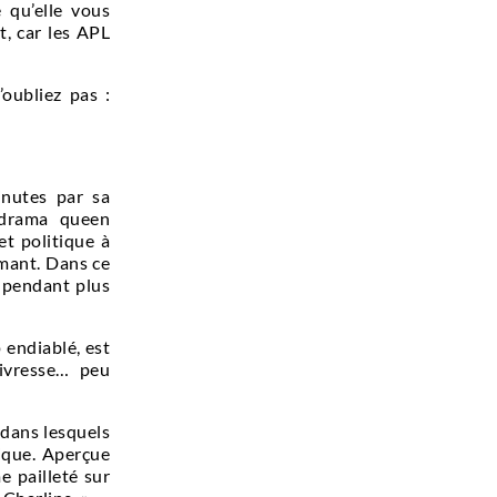
 qu’elle vous
, car les APL
oubliez pas :
nutes par sa
 drama queen
et politique à
smant. Dans ce
e pendant plus
 endiablé, est
ivresse… peu
 dans lesquels
tique. Aperçue
e pailleté sur