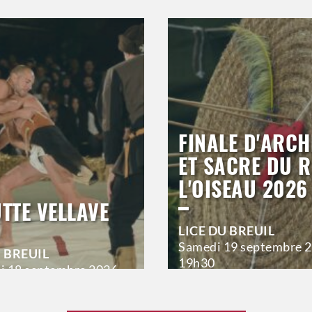
FINALE D'ARCH
ET SACRE DU R
L'OISEAU 2026
UTTE VELLAVE
LICE DU BREUIL
Samedi
19 septembre 
U BREUIL
19h30
i
18 septembre 2026
>
Hors saison