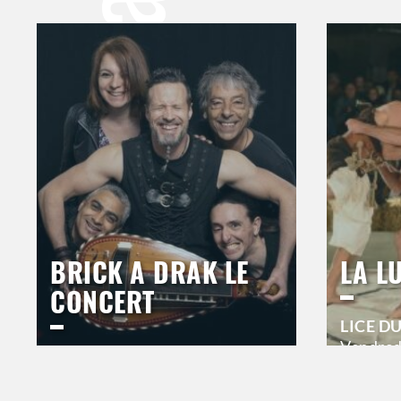
BRICK A DRAK LE
LA L
CONCERT
LICE D
Vendred
ESPACE DU BAL
20h00
Jeudi
17 septembre 2026
21h00