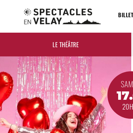
BILLE
LE THÉÂTRE
SAM
17
20