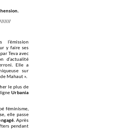
hension.
///////
 l’émission
ur y faire ses
 par Teva avec
n d’actualité
rroni. Elle a
niqueuse sur
 de Mahaut ».
her le plus de
 ligne
Urbania
pé féminisme,
e, elle passe
engagé
. Après
afters pendant