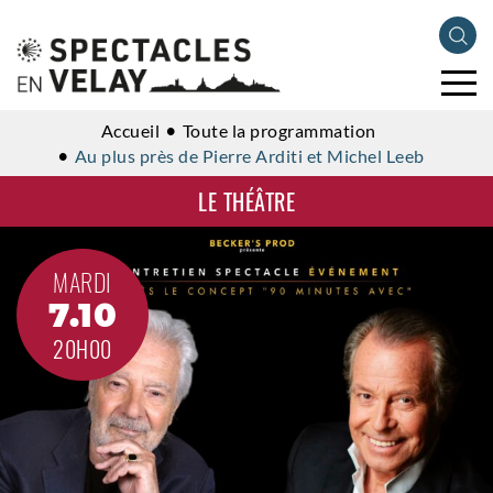
Accueil
Toute la programmation
Au plus près de Pierre Arditi et Michel Leeb
LE THÉÂTRE
MARDI
7.10
20H00