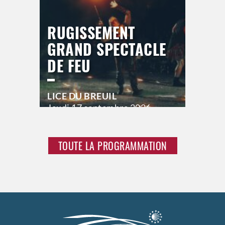
RUGISSEMENT
GRAND SPECTACLE
DE FEU
LICE DU BREUIL
Jeudi
17 septembre 2026
21h00
Vendredi
18 septembre 2026
23h00
TOUTE LA PROGRAMMATION
Samedi
19 septembre 2026
23h00
>
Hors saison